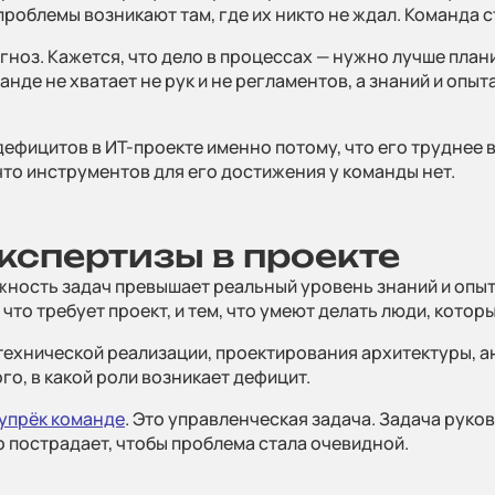
Техноло
роблемы возникают там, где их никто не ждал. Команда с
гноз. Кажется, что дело в процессах — нужно лучше план
нде не хватает не рук и не регламентов, а знаний и опы
Партне
дефицитов в ИТ-проекте именно потому, что его труднее 
что инструментов для его достижения у команды нет.
экспертизы в проекте
Услуги
ожность задач превышает реальный уровень знаний и опыт
что требует проект, и тем, что умеют делать люди, котор
технической реализации, проектирования архитектуры, а
го, в какой роли возникает дефицит.
Отрасл
 упрёк команде
. Это управленческая задача. Задача руко
но пострадает, чтобы проблема стала очевидной.