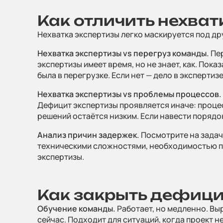
Как отличить нехват
Нехватка экспертизы легко маскируется под др
Нехватка экспертизы vs перегруз команды.
Пер
экспертизы имеет время, но не знает, как. Пок
была в перегрузке. Если нет — дело в экспертизе
Оста
Нехватка экспертизы vs проблемы процессов.
Заполните и 
Дефицит экспертизы проявляется иначе: проце
решений остаётся низким. Если навести порядок
Анализ причин задержек.
Посмотрите на задач
Ваше имя
*
техническими сложностями, необходимостью пе
экспертизы.
Телефон
*
Как закрыть дефици
Обучение команды.
Работает, но медленно. Вы
Способ связи
сейчас. Подходит для ситуаций, когда проект не