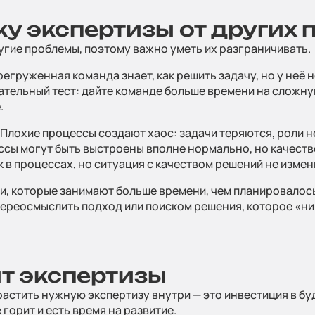
ку экспертизы от других
угие проблемы, поэтому важно уметь их разграничивать.
егруженная команда знает, как решить задачу, но у неё 
азательный тест: дайте команде больше времени на сложн
.
вьте заявку
Плохие процессы создают хаос: задачи теряются, роли 
отправьте данные и мы свяжемся с вами в течение рабочего
ссы могут быть выстроены вполне нормально, но качеств
 в процессах, но ситуация с качеством решений не измен
и, которые занимают больше времени, чем планировалос
Компания
реосмыслить подход или поиском решения, которое «ни
или
E-mail
*
т экспертизы
растить нужную экспертизу внутри — это инвестиция в бу
*:
 горит и есть время на развитие.