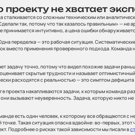
о проекту не хватает экс
Блог и н
а сталкивается со сложным техническим или аналитичес
делали так, потому что так казалось правильным» — не 
ние принимается интуитивно, а цена ошибки обнаруживает
дна переделка — это рабочая ситуация. Систематические
Дополн
бок вместо применения проверенного подхода. Команда не
услуги
ет задачу точно, потому что видел похожие задачи раньш
ооценивает скрытые трудности и называет оптимистичный
чески расходятся с реальностью — это симптом дефицита 
ге проекта накапливаются задачи, к которым команда раз
Полити
 они вызывают неуверенность. Задача, которую никто не 
конфид
манде есть один человек, к которому все обращаются с 
 точке. Такая ситуация опасна вдвойне: во-первых, этот 
т. Подробнее о рисках такой зависимости мы писали в
с