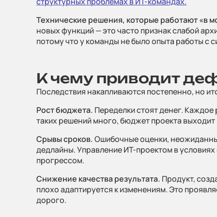
структурных проблемах в ИТ-командах.
Технические решения, которые работают «в м
новых функций — это часто признак слабой арх
потому что у команды не было опыта работы с 
К чему приводит де
Последствия накапливаются постепенно, но ит
Рост бюджета.
Переделки стоят денег. Каждое 
таких решений много, бюджет проекта выходит 
Срывы сроков.
Ошибочные оценки, неожиданные 
дедлайны. Управление ИТ-проектом в условиях 
прогрессом.
Снижение качества результата.
Продукт, созд
плохо адаптируется к изменениям. Это проявляе
дорого.