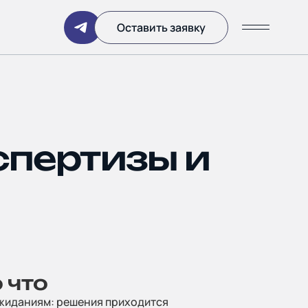
Написать
Оставить заявку
кспертизы и
ании
 что
 ожиданиям: решения приходится