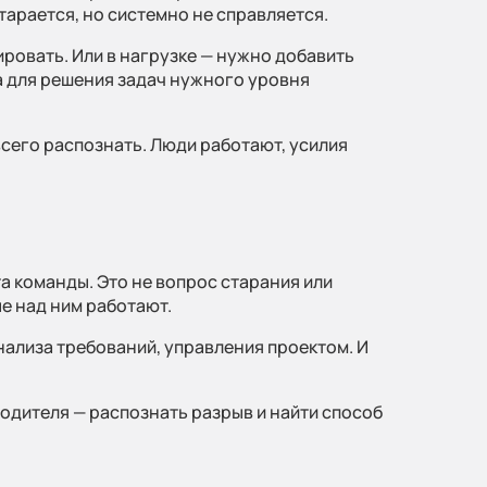
гии и цены
тарается, но системно не справляется.
ировать. Или в нагрузке — нужно добавить
та для решения задач нужного уровня
рам
всего распознать. Люди работают, усилия
а команды. Это не вопрос старания или
ые над ним работают.
нализа требований, управления проектом. И
и
водителя — распознать разрыв и найти способ