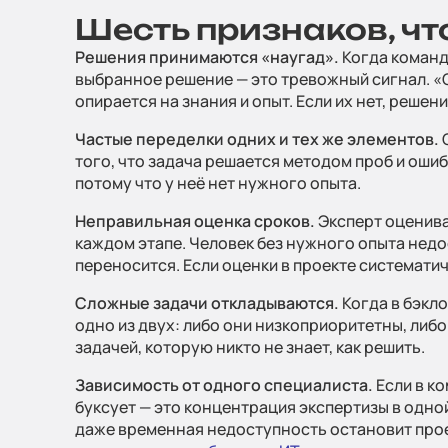
Шесть признаков, чт
Решения принимаются «наугад».
Когда команд
выбранное решение — это тревожный сигнал. «С
опирается на знания и опыт. Если их нет, реше
Частые переделки одних и тех же элементов.
О
того, что задача решается методом проб и оши
потому что у неё нет нужного опыта.
Неправильная оценка сроков.
Эксперт оценива
каждом этапе. Человек без нужного опыта нед
переносится. Если оценки в проекте системати
Сложные задачи откладываются.
Когда в бэкло
одно из двух: либо они низкоприоритетны, либо
задачей, которую никто не знает, как решить.
Зависимость от одного специалиста.
Если в ко
буксует — это концентрация экспертизы в одной
даже временная недоступность остановит проек