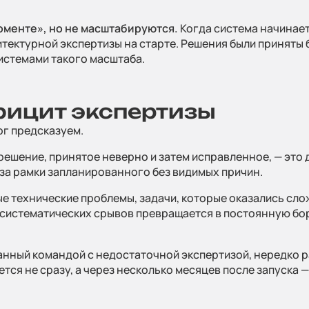
оменте», но не масштабируются.
Когда система начинает
итектурной экспертизы на старте. Решения были приняты
системами такого масштаба.
фицит экспертизы
ог предсказуем.
решение, принятое неверно и затем исправленное, — это д
за рамки запланированного без видимых причин.
технические проблемы, задачи, которые оказались слож
систематических срывов превращается в постоянную борь
анный командой с недостаточной экспертизой, нередко р
тся не сразу, а через несколько месяцев после запуска 