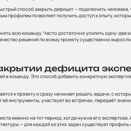
WhatsApp
E-mail
Позвонить
стрый способ закрыть дефицит — подключить человека, у
ым профилем позволяет получить доступ к опыту, которы
какие специалисты, в каком количестве и как срочно нужн
нять всю команду. Часто достаточно усилить одну-две к
качество решений по всему проекту существенно выросло
ь файл
акрытии дефицита эксп
 кнопку, вы даете свое
согласие на обработку
й в команду. Это способ добавить конкретную экспертизу 
Оставить
ных данных
и соглашаетесь
с политикой
иальности
тся к проекту и сразу начинает решать задачи, с которы
 её инструменты, участвует во встречах, передаёт знани
иста именно на тот период, когда нужна его экспертиза
ектуры — для каждой из этих задач существует профиль 