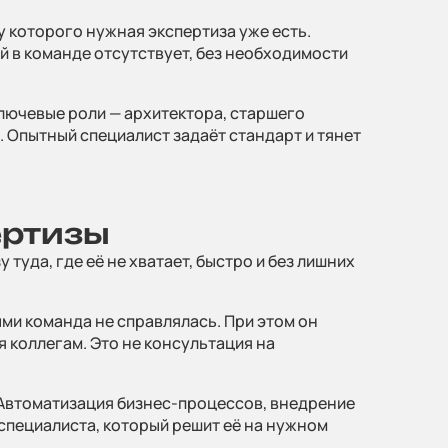
 которого нужная экспертиза уже есть.
й в команде отсутствует, без необходимости
ы на ваш
лючевые роли — архитектора, старшего
. Опытный специалист задаёт стандарт и тянет
ертизы
туда, где её не хватает, быстро и без лишних
 заявку
ми команда не справлялась. При этом он
я коллегам. Это не консультация на
. Автоматизация бизнес-процессов, внедрение
специалиста, который решит её на нужном