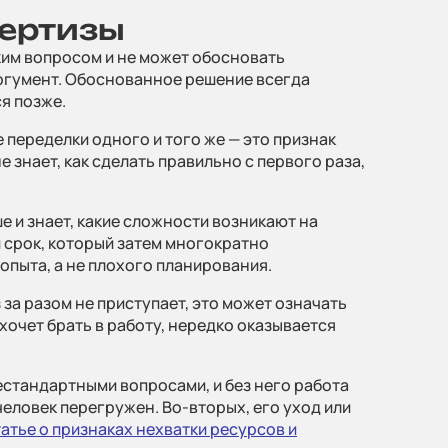
пертизы
овости
ким вопросом и не может обосновать
аргумент. Обоснованное решение всегда
ся позже.
 переделки одного и того же — это признак
ительные
 знает, как сделать правильно с первого раза,
е и знает, какие сложности возникают на
 срок, который затем многократно
опыта, а не плохого планирования.
 за разом не приступает, это может означать
ка
хочет брать в работу, нередко оказывается
енциальности
нестандартными вопросами, и без него работа
человек перегружен. Во-вторых, его уход или
татье о признаках нехватки ресурсов и