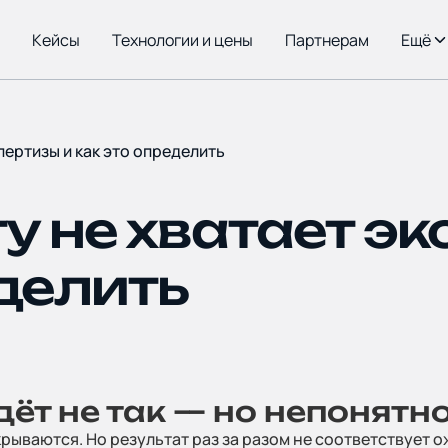
Кейсы
Технологии и цены
Партнерам
Ещё
Главная
пертизы и как это определить
у не хватает э
О комп
еделить
Кейсы
дёт не так — но непонятно
крываются. Но результат раз за разом не соответствует