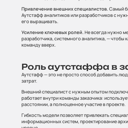
Telegram
Привлечение внешних специалистов.
Самый бы
Аутстафф аналитиков или разработчиков с нужн
Напишите, 
его выращивать.
проект
Усиление ключевых ролей.
Не всегда нужно ме
разработчика, системного аналитика, — чтобы 
команду вверх.
Прикрепит
Роль аутстаффа в з
Нажимая на
Аутстафф — это не просто способ добавить люде
персональ
затрат.
конфиденц
Внешний специалист с нужным опытом подключае
работает внутри команды заказчика: использует
расстоянии, а полноценное участие в проекте.
Гибкость модели позволяет привлекать специал
информационных систем, проектирование архит
уровне.