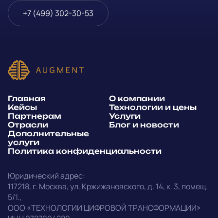
Телефон
*
+7 (499) 302-30-53
или
E-mail
*
Способ связи*:
Главная
О компании
Telegram
WhatsApp
Кейсы
Технологии и цены
Партнерам
Услуги
E-mail
Позвонить
Отрасли
Блог и новости
Дополнительные
услуги
Напишите, какие специалисты, в каком количестве и как
Политика конфиденциальности
срочно нужны на ваш проект
Юридический адрес:
Написать в Telegram
117218
,
г. Москва
,
ул. Кржижановского, д. 14
,
к. 3, помещ.
5/1.
,
outstaff@augment-tech.ru
Прикрепить файл
ООО «ТЕХНОЛОГИИ ЦИФРОВОЙ ТРАНСФОРМАЦИИ»