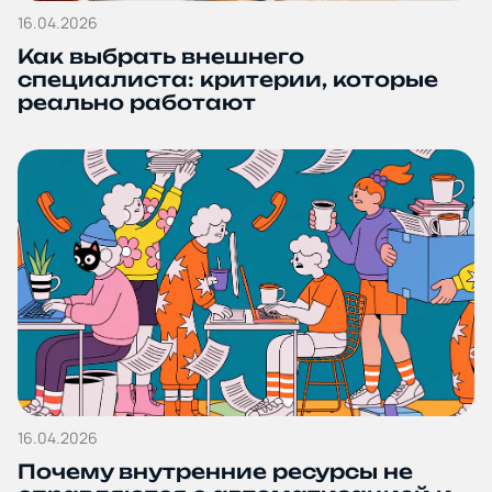
16.04.2026
Блог и новости
Как выбрать внешнего
специалиста: критерии, которые
Дополнительные услуги
реально работают
Политика
конфиденциальности
16.04.2026
Почему внутренние ресурсы не