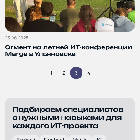
23.06.2025
Огмент на летней ИТ-конференции
Merge в Ульяновске
1
2
3
4
Подбираем специалистов
с нужными навыками для
каждого ИТ-проекта
Backend
Frontend
Mobile
1С