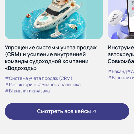
Упрощение системы учета продаж
Инструме
(CRM) и усиление внутренней
автокреди
команды судоходной компании
Совкомба
«Водоходъ»
#Бэкэнд
#A
#BI аналит
#Система учета продаж (CRM)
#Рефакторинг
#Бизнес аналитика
#BI аналитика
#Java
Смотреть все кейсы